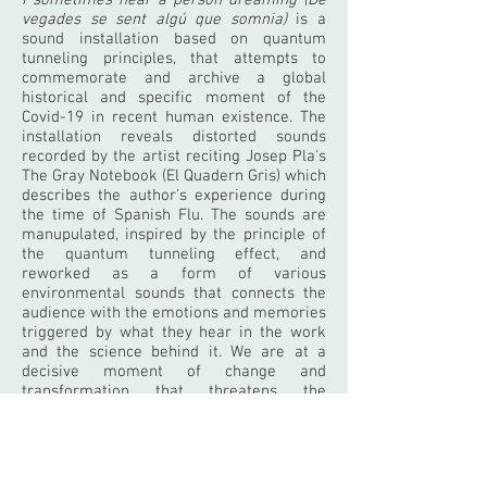
I sometimes hear a person dreaming (De
vegades se sent algú que somnia)
is a
sound installation based on quantum
tunneling principles, that attempts to
commemorate and archive a global
historical and specific moment of the
Covid-19 in recent human existence. The
installation reveals distorted sounds
recorded by the artist reciting Josep Pla's
The Gray Notebook (El Quadern Gris) which
describes the author's experience during
the time of Spanish Flu. The sounds are
manupulated, inspired by the principle of
the quantum tunneling effect, and
reworked as a form of various
environmental sounds that connects the
audience with the emotions and memories
triggered by what they hear in the work
and the science behind it. We are at a
decisive moment of change and
transformation that threatens the
continuation of human species, making its
co-existence with its natural and
technological surroundings a major
concern.